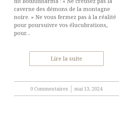
dit Bodhidharma : « Ne creusez pas la
caverne des démons de la montagne
noire. » Ne vous fermez pas à la réalité
pour poursuivre vos élucubrations,
pour…
Lire la suite
0 Commentaires
mai 13, 2024
/