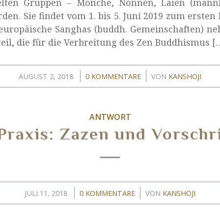
lten Gruppen – Mönche, Nonnen, Laien (männli
en. Sie findet vom 1. bis 5. Juni 2019 zum ersten
 europäische Sanghas (buddh. Gemeinschaften) n
eil, die für die Verbreitung des Zen Buddhismus [
/
/
AUGUST 2, 2018
0 KOMMENTARE
VON
KANSHOJI
ANTWORT
Praxis: Zazen und Vorschr
/
/
JULI 11, 2018
0 KOMMENTARE
VON
KANSHOJI