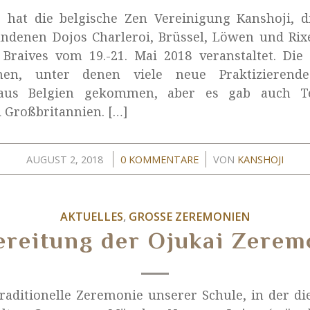
 hat die belgische Zen Vereinigung Kanshoji, d
ndenen Dojos Charleroi, Brüssel, Löwen und Rix
 Braives vom 19.-21. Mai 2018 veranstaltet. Di
onen, unter denen viele neue Praktizierend
 aus Belgien gekommen, aber es gab auch T
 Großbritannien. […]
/
/
AUGUST 2, 2018
0 KOMMENTARE
VON
KANSHOJI
AKTUELLES
,
GROSSE ZEREMONIEN
ereitung der Ojukai Zerem
 traditionelle Zeremonie unserer Schule, in der di