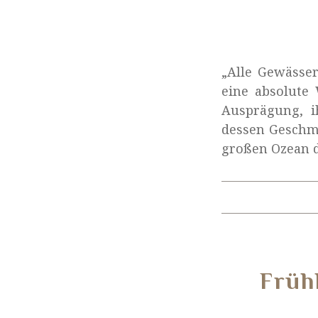
„Alle Gewässe
eine absolute 
Ausprägung, i
dessen Geschmac
großen Ozean d
Früh