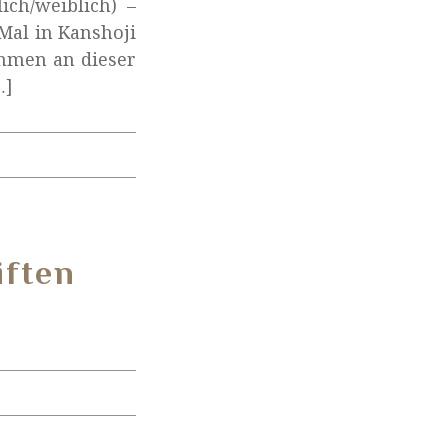
ch/weiblich) –
 Mal in Kanshoji
ehmen an dieser
…]
iften