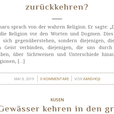
zurückkehren?
aru sprach von der wahren Religion. Er sagte: „D
, die Religion vor den Worten und Dogmen. Dies 
ie sich gegenüberstehen, sondern diejenigen, d
n Geist verbinden, diejenigen, die uns durc
en, über Sichtweisen und Unterschiede hina
gionen, […]
/
/
MAI 9, 2019
0 KOMMENTARE
VON
KANSHOJI
KUSEN
 Gewässer kehren in den g