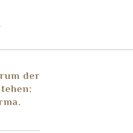
.
trum der
stehen:
rma.