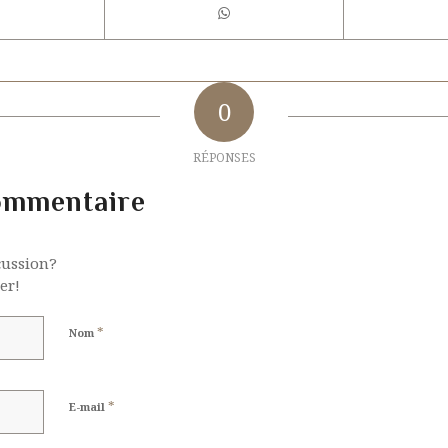
0
RÉPONSES
ommentaire
cussion?
er!
*
Nom
*
E-mail