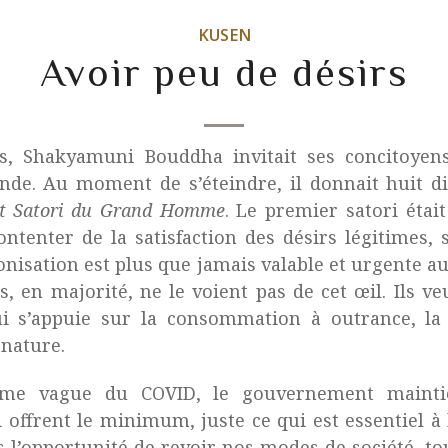
KUSEN
Avoir peu de désirs
ns, Shakyamuni Bouddha invitait ses concitoyens
de. Au moment de s’éteindre, il donnait huit di
t Satori du Grand Homme
. Le premier satori étai
ontenter de la satisfaction des désirs légitimes,
onisation est plus que jamais valable et urgente a
, en majorité, ne le voient pas de cet œil. Ils v
i s’appuie sur la consommation à outrance, la 
 nature.
ème vague du COVID, le gouvernement maintie
offrent le minimum, juste ce qui est essentiel à l
 l’opportunité de revoir nos modes de société, to