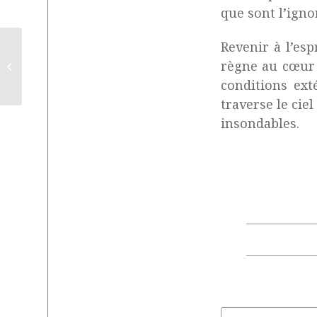
que sont l’ignor
Revenir à l’esp
règne au cœur 
Retraites d’été
conditions ext
traverse le cie
insondables.