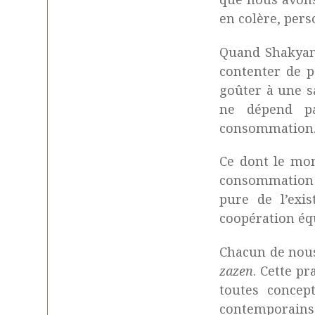
en colère, pers
Quand Shakyamu
contenter de p
goûter à une sa
ne dépend pa
consommatio
Ce dont le mond
consommation e
pure de l’exi
coopération équ
Chacun de nous
zazen
. Cette p
toutes concep
contemporains l