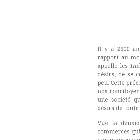
Il y a 2600 a
rapport au mon
appelle les
Hui
désirs, de se c
peu. Cette préc
nos concitoyens
une société qu
désirs de toute
Vue la deuxi
commerces qui 
que nous avons