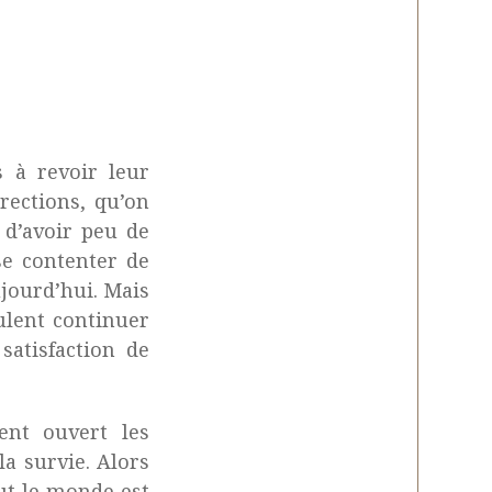
 à revoir leur
rections, qu’on
t d’avoir peu de
 se contenter de
ujourd’hui. Mais
eulent continuer
satisfaction de
nt ouvert les
a survie. Alors
ut le monde est