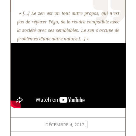
» […] Le zen est un tout autre propos, qui n’est
pas de réparer l’égo, de le rendre compatible avec
la société avec ses semblables. Le zen s’occupe de
problèmes d’une autre nature […] »
/
DÉCEMBRE 4, 2017