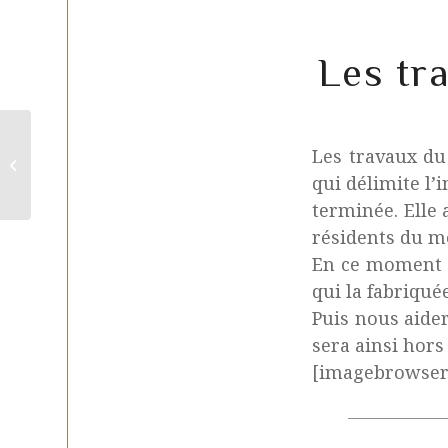
Les tr
Les travaux du
Après le soleil, la pluie … mai 2012
qui délimite l’i
terminée. Elle 
résidents du m
En ce moment la
qui la fabriquée
Puis nous aider
sera ainsi hors
[imagebrowser