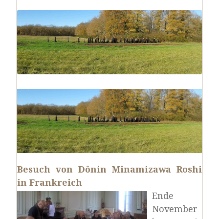
Besuch von Dônin Minamizawa Roshi
in Frankreich
Ende
November