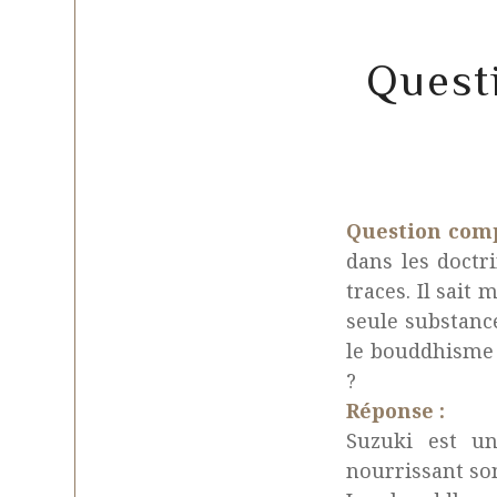
Questi
Question comp
dans les doctr
traces. Il sait
seule substance
le bouddhisme z
?
Réponse :
Suzuki est u
nourrissant so