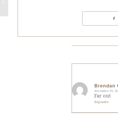
Que fait-on en zazen ?
Brendan 
décembre 30, 20
dit
Far out
:
Répondre