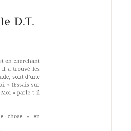
le D.T.
 et en cherchant
il a trouvé les
tude, sont d’une
i. » (Essais sur
Moi » parle t-il
ue chose » en