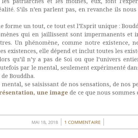
les patriarches et les moines, eux, font l’expé
lité. S’ils n’en parlent pas, en revanche ils nous 
me forme un tout, ce tout est l’Esprit unique : Boud
mènes qui en jaillissent sont impermanents et 
utres. Un phénomène, comme notre existence, ne
es existences, elle dépend et inclut toutes les exis
ors qu’il n’y a pas de Soi ou que l’univers entie
outefois par le mental, seulement expérimenté dan
e de Bouddha.
 mental, se saisissant de nos sensations, de nos 
résentation, une image
de ce que nous sommes q
/
/
MAI 18, 2018
1 COMMENTAIRE