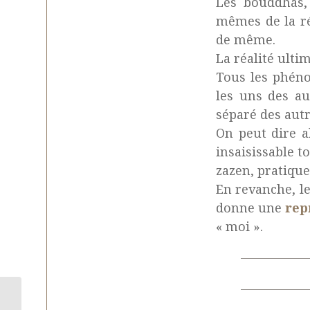
Les bouddhas, 
mêmes de la réa
de même.
La réalité ulti
Tous les phéno
les uns des a
séparé des autr
On peut dire al
insaisissable t
zazen, pratiqu
En revanche, le
donne une
rep
« moi ».