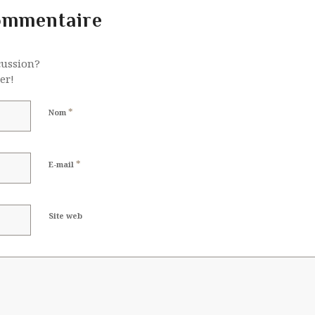
ommentaire
cussion?
er!
*
Nom
*
E-mail
Site web