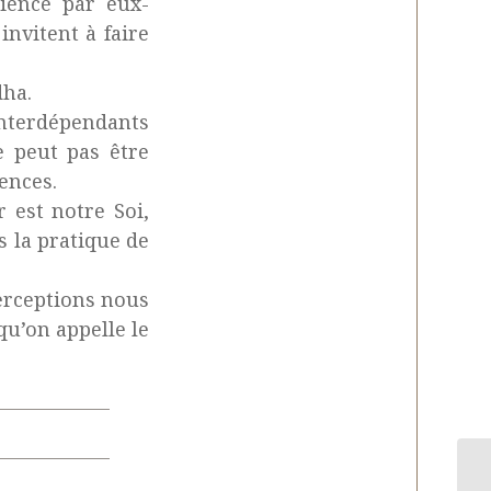
rience par eux-
invitent à faire
dha.
interdépendants
 peut pas être
tences.
r est notre Soi,
s la pratique de
perceptions nous
u’on appelle le