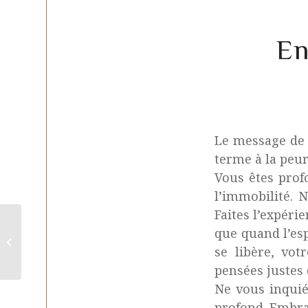
En
Le message de 
terme à la peur
Vous êtes prof
l’immobilité. 
Faites l’expéri
que quand l’esp
Ojukai au temple de la
Gendronnière
se libère, vot
pensées justes 
Ne vous inquiét
profond. Embras