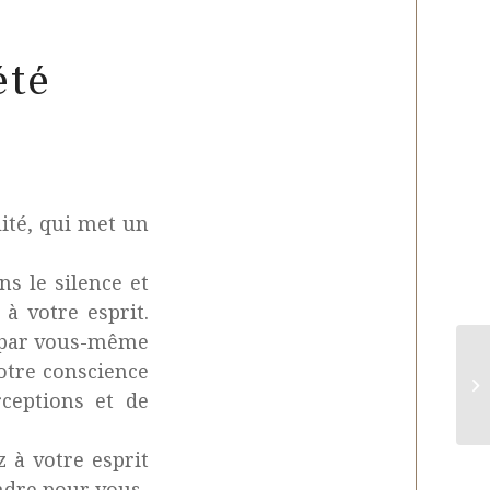
été
ité, qui met un
s le silence et
à votre esprit.
ez par vous-même
otre conscience
L’
rceptions et de
z à votre esprit
endre pour vous-