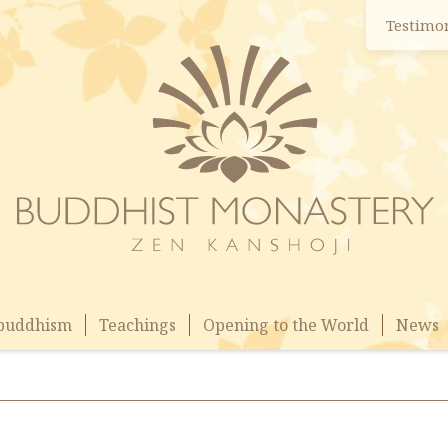
Testimo
 buddhism
Teachings
Opening to the World
News