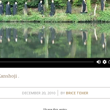
Kanshoji
.
/
DECEMBER 20, 2010
BY
BRICE TEXIER
Share this entry