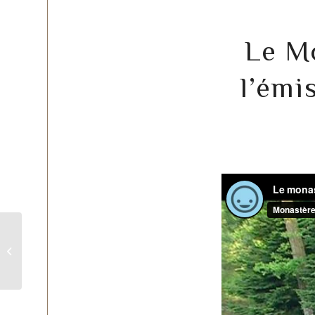
Le M
l’émi
Hei jo shin kore do, the specificity
of Sôtô Zen