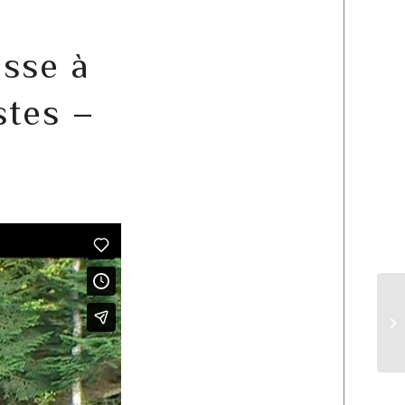
sse à
stes –
Le